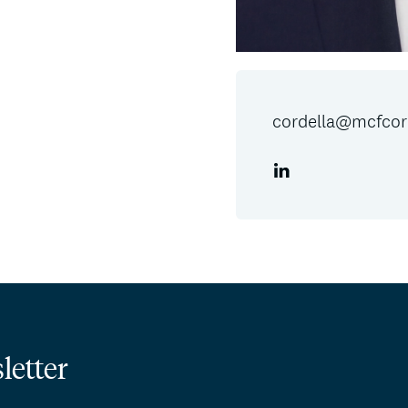
cordella@mcfcor
letter