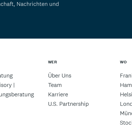
schaft, Nachrichten und
WER
WO
atung
Über Uns
Fran
sory |
Team
Ham
rungsberatung
Karriere
Hels
U.S. Partnership
Lon
Mün
Sto