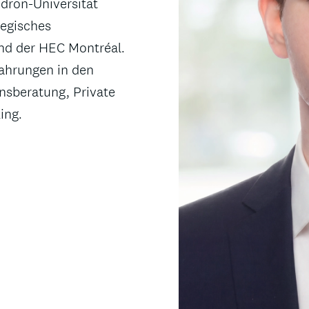
dron-Universität
tegisches
nd der HEC Montréal.
ahrungen in den
sberatung, Private
ing.