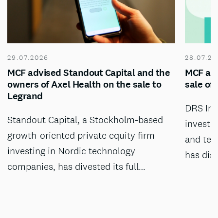
29.07.2026
28.07.20
MCF advised Standout Capital and the
MCF adv
owners of Axel Health on the sale to
sale of
Legrand
DRS Inv
Standout Capital, a Stockholm-based
investm
growth-oriented private equity firm
and tec
investing in Nordic technology
has dis
companies, has divested its full…