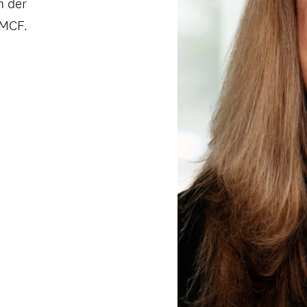
n der
 MCF.