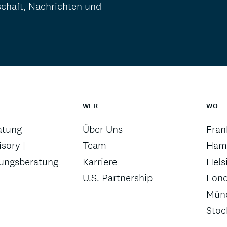
schaft, Nachrichten und
WER
WO
atung
Über Uns
Fran
sory |
Team
Ham
rungsberatung
Karriere
Hels
U.S. Partnership
Lon
Mün
Sto