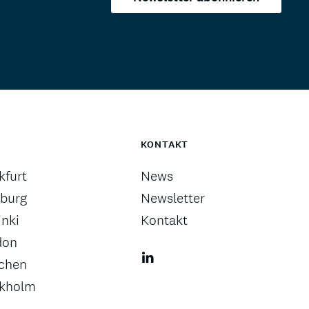
KONTAKT
kfurt
News
burg
Newsletter
inki
Kontakt
don
chen
ckholm