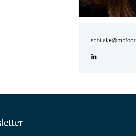
schilske@mcfcor
letter